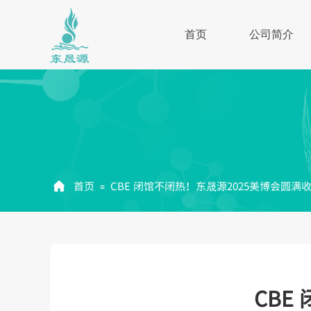
首页
公司简介
总工程师
企业介绍
东晟源研
产品体系
首页
CBE 闭馆不闭热！东晟源2025美博会圆满
≡
CBE