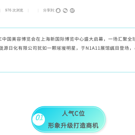
|
976
次浏览
|
|
分享到:
BE中国美容博览会在上海新国际博览中心盛大启幕，一场汇聚全
晟源日化有限公司犹如一颗璀璨明星，于N1A11展馆瞩目登场
人气C位
01
形象升级打造商机