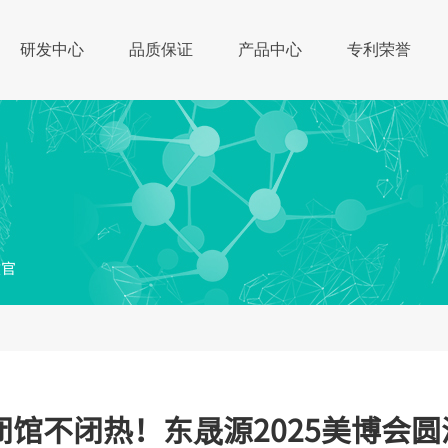
研发中心
品质保证
产品中心
专利荣誉
究院
新闻动态
核心竞争力
质量活动记事
公司专利
护肤小常识
产研结合
行业监管资讯
企业荣誉
发展历程
晨会报告
研
一线大牌对标
收官
 闭馆不闭热！东晟源2025美博会